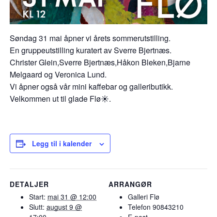
Søndag 31 mai åpner vi årets sommerutstilling.
En gruppeutstilling kuratert av Sverre Bjertnæs.
Christer Glein,Sverre Bjertnæs,Håkon Bleken,Bjarne
Melgaard og Veronica Lund.
Vi åpner også vår mini kaffebar og galleributikk.
Velkommen ut til glade Flø☀️.
Legg til i kalender
DETALJER
ARRANGØR
Start:
mai 31 @ 12:00
Galleri Flø
Slutt:
august 9 @
Telefon
90843210