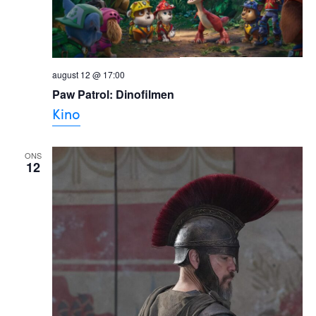
august 12 @ 17:00
Paw Patrol: Dinofilmen
Kino
ONS
12