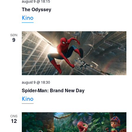
august 9 @ 18:15
The Odyssey
Kino
SØN
9
august 9 @ 18:30
Spider-Man: Brand New Day
Kino
ONS
12