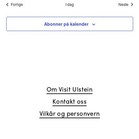
Arrangementer
Arran
Forrige
I dag
Neste
Abonner på kalender
Om Visit Ulstein
Kontakt oss
Vilkår og personvern