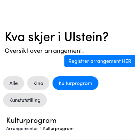
Kva skjer i Ulstein?
Oversikt over arrangement.
Registrer arrangement HER
Alle
Kino
Kulturprogram
Kunstutstilling
Kulturprogram
Arrangementer
Kulturprogram