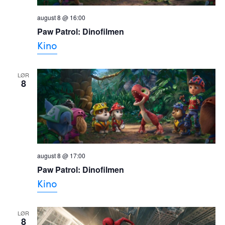
august 8 @ 16:00
Paw Patrol: Dinofilmen
Kino
LØR
8
august 8 @ 17:00
Paw Patrol: Dinofilmen
Kino
LØR
8