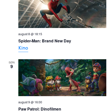
august 8 @ 18:15
Spider-Man: Brand New Day
Kino
SØN
9
august 9 @ 16:00
Paw Patrol: Dinofilmen