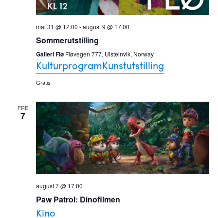
mai 31 @ 12:00
-
august 9 @ 17:00
Sommerutstilling
Galleri Flø
Fløvegen 777, Ulsteinvik, Norway
Kulturprogram
Kunstutstilling
Gratis
FRE
7
august 7 @ 17:00
Paw Patrol: Dinofilmen
Kino