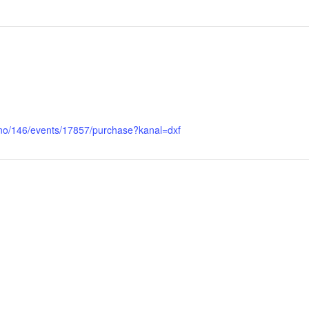
tt.no/146/events/17857/purchase?kanal=dxf