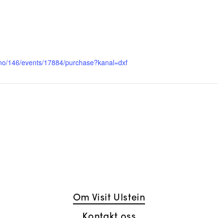
tt.no/146/events/17884/purchase?kanal=dxf
Om Visit Ulstein
Kontakt oss