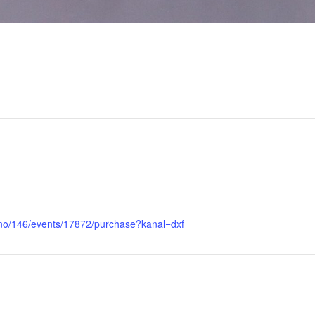
tt.no/146/events/17872/purchase?kanal=dxf