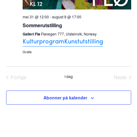
mai 31 @ 12:00
-
august 9 @ 17:00
Sommerutstilling
Galleri Flø
Fløvegen 777, Ulsteinvik, Norway
Kulturprogram
Kunstutstilling
Gratis
Forrige
I dag
Neste
Arrangementer
Arrang
Abonner på kalender